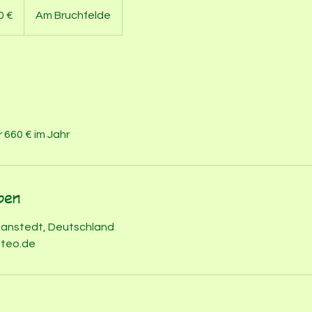
0 €
Am Bruchfelde
g
 660 € im Jahr
ben
Hanstedt, Deutschland
steo.de