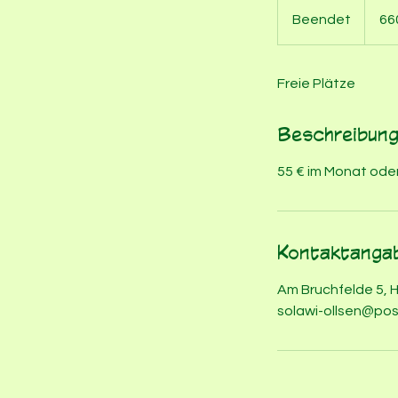
Euro
Beendet
B
66
e
e
Freie Plätze
n
d
e
Beschreibun
t
55 € im Monat oder
Kontaktanga
Am Bruchfelde 5, 
solawi-ollsen@po