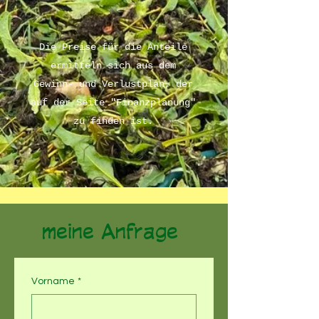
Die Preise für die Anteile
ermitteln sich aus dem
Gewinn- und Verlustplan, der
auf der Seite "Finanzplanung"
zu finden ist.
meine Anfrage
Vorname
*