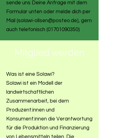
sende uns Deine Anfrage mit dem
Formular unten oder melde dich per
Mail (
solawi-ollsen@posteo.de
), gern
auch telefonisch
(01701090350)
Mitglied werden
Was ist eine Solawi?
Solawi ist ein Modell der
landwirtschaftlichen
Zusammenarbeit, bei dem
Produzent:innen und
Konsument:innen die Verantwortung
für die Produktion und Finanzierung
von Lebensmitteln teilen. Die