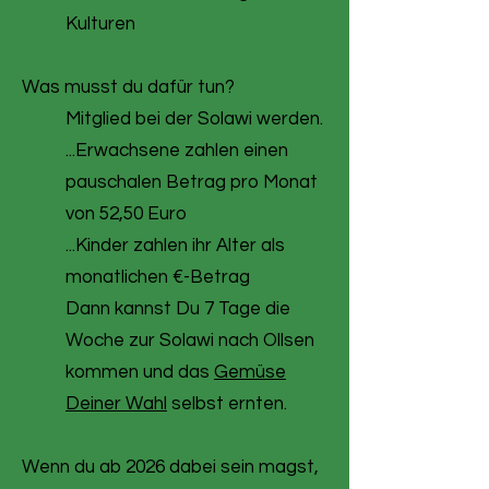
Kulturen
Was musst du dafür tun?
Mitglied bei der Solawi werden.
...Erwachsene zahlen einen
pauschalen Betrag pro Monat
von 52,50 Euro
...Kinder zahlen ihr Alter als
monatlichen €-Betrag
Dann kannst Du 7 Tage die
Woche zur Solawi nach Ollsen
kommen und das
Gemüse
Deiner Wahl
selbst ernten.
Wenn du ab 2026 dabei sein magst,