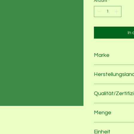
Anzahl
*
In
Marke
Kornkraft Hausmark
Herstellungslan
Diverse
Qualität/Zertifiz
EG-Bio-Verordnung
Menge
250
Einheit