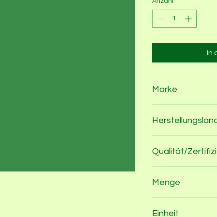
Anzahl
*
In
Marke
Sojade
Herstellungslan
Frankreich
Qualität/Zertifiz
100% Bio nach EU-
Menge
400
Einheit