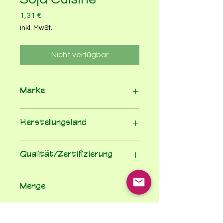
Preis
1,31 €
inkl. MwSt.
Nicht verfügbar
Marke
Allos
Herstellungsland
Italien
Qualität/Zertifizierung
100% Bio nach EU-Öko-VO
Menge
200
Einheit