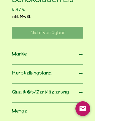
Preis
8,47 €
inkl. MwSt.
Nicht verfügbar
Marke
Snuten lekker
Herstellungsland
Deutschland
Qualit�t/Zertifizierung
Bioland
Menge
500
Einheit