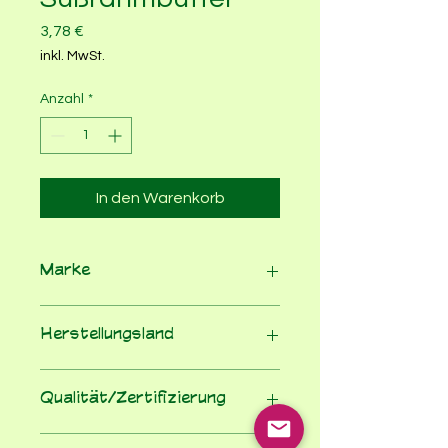
Preis
3,78 €
inkl. MwSt.
Anzahl
*
In den Warenkorb
Marke
Greenorganics
Herstellungsland
Deutschland
Qualität/Zertifizierung
100% Bio nach EU-Öko-VO