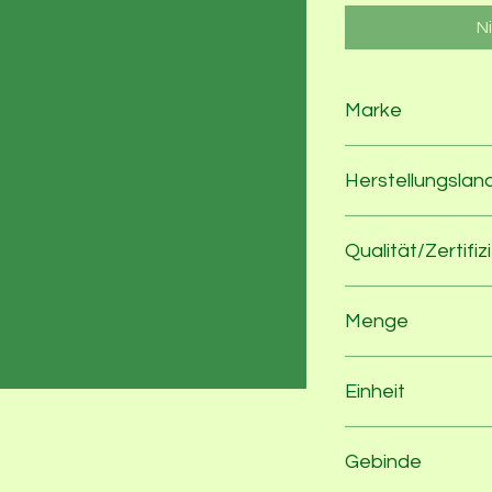
N
Marke
Grünhof
Herstellungslan
Deutschland
Qualität/Zertifiz
entspr. SRL
Menge
150
Einheit
g
Gebinde