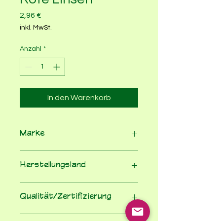
Preis
2,96 €
inkl. MwSt.
Anzahl
*
In den Warenkorb
Marke
Davert
Herstellungsland
Türkei
Qualität/Zertifizierung
EG-Bio-Verordnung