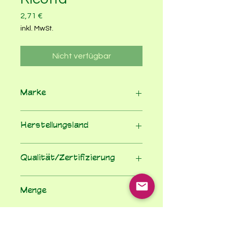
Preis
2,71 €
inkl. MwSt.
Nicht verfügbar
Marke
bio-verde
Herstellungsland
Italien
Qualität/Zertifizierung
100% Bio nach EU-Öko-VO
Menge
250
Einheit