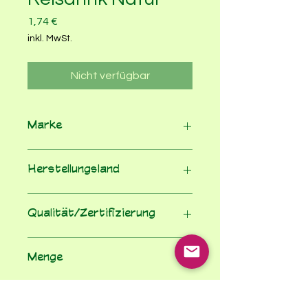
Preis
1,74 €
inkl. MwSt.
Nicht verfügbar
Marke
Natumi
Herstellungsland
Deutschland
Qualität/Zertifizierung
100% Bio nach EU-Öko-VO
Menge
1
Einheit