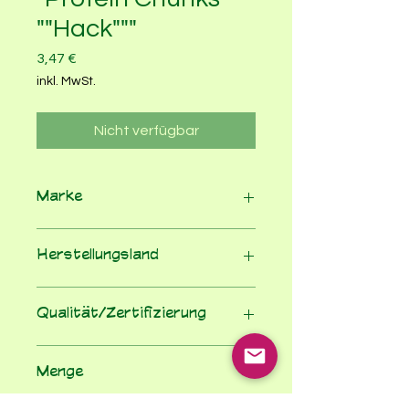
""Hack"""
Preis
3,47 €
inkl. MwSt.
Nicht verfügbar
Marke
Govinda
Herstellungsland
Deutschland
Qualität/Zertifizierung
100% Bio nach EU-Öko-VO
Menge