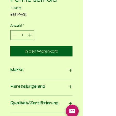
Preis
1,66 €
inkl. MwSt.
Anzahl
*
In den Warenkorb
Marke
Byodo
Herstellungsland
Italien
Qualität/Zertifizierung
100% Bio nach EU-�ko-VO