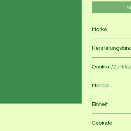
N
Marke
Keitt
Herstellungslan
Dom.Rep
Qualität/Zertifiz
EG-Bio VO
Menge
1
Einheit
Stk
Gebinde