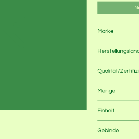
N
Marke
Marschland
Herstellungslan
Deutschland
Qualität/Zertifiz
100% Bio nach EU-
Menge
500
Einheit
g
Gebinde