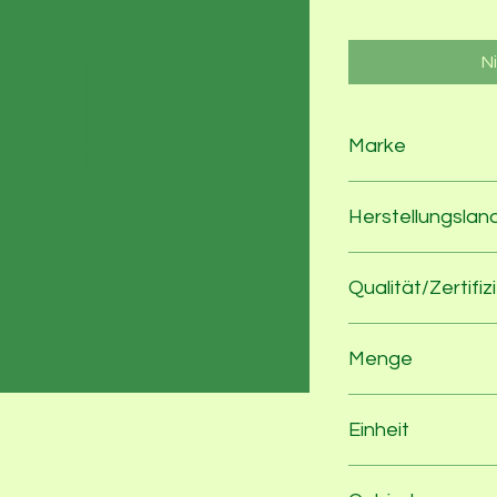
N
Marke
Bauck
Herstellungslan
Deutschland
Qualität/Zertifiz
Demeter
Menge
400
Einheit
g