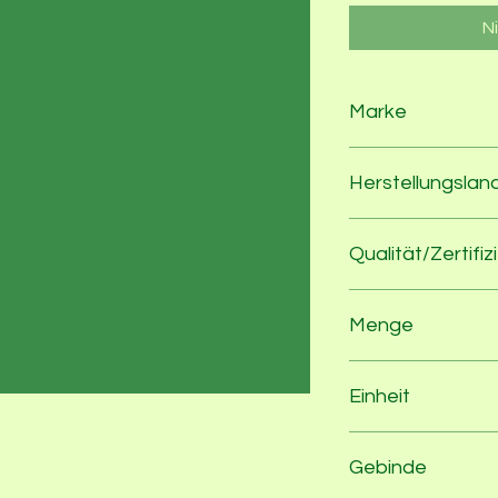
N
Marke
Ökologische Molkere
Herstellungslan
Deutschland
Qualität/Zertifiz
Biokreis
Menge
500
Einheit
g
Gebinde