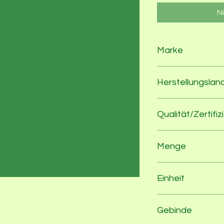
N
Marke
YogiTea
Herstellungslan
Deutschland
Qualität/Zertifiz
100% Bio nach EU-
Menge
17
Einheit
Beutel
Gebinde