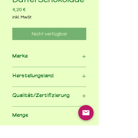
Preis
4,20 €
inkl. MwSt.
Nicht verfügbar
Marke
Makri
Herstellungsland
Deutschland
Qualität/Zertifizierung
100% Bio nach Öko-VO
Menge
85
Einheit