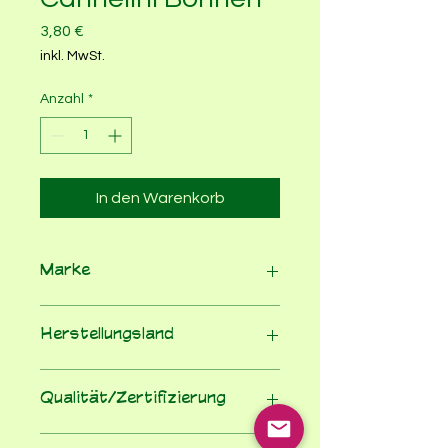
Preis
3,80 €
inkl. MwSt.
Anzahl
*
In den Warenkorb
Marke
Davert
Herstellungsland
Ägypten
Qualität/Zertifizierung
100% Bio nach EU-Öko-VO