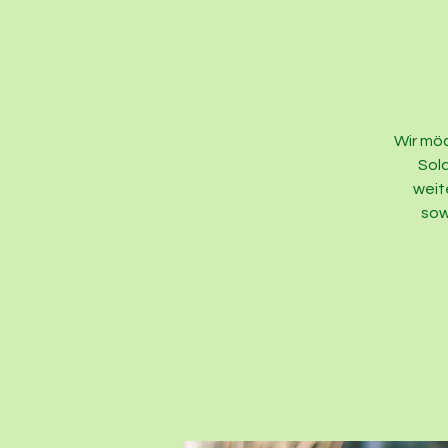
Wir mö
Sola
weit
sow