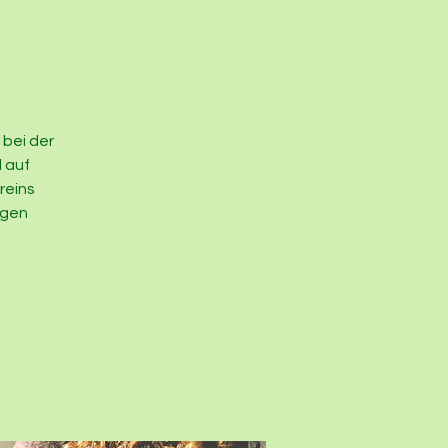
bei der
d auf
reins
ngen