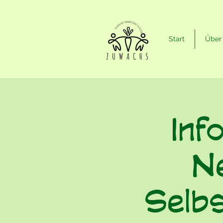
Start
Über
Inf
N
Selb