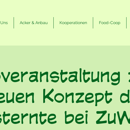
 Uns
Acker & Anbau
Kooperationen
Food-Coop
overanstaltung
euen Konzept d
sternte bei Zu