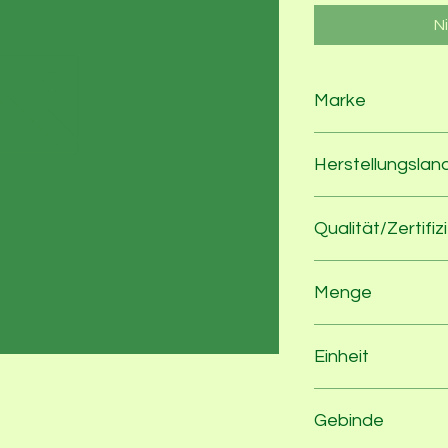
N
Marke
Ölmühle Solling
Herstellungslan
Spanien
Qualität/Zertifiz
EG Bio-Verordnung
Menge
500
Einheit
g
Gebinde