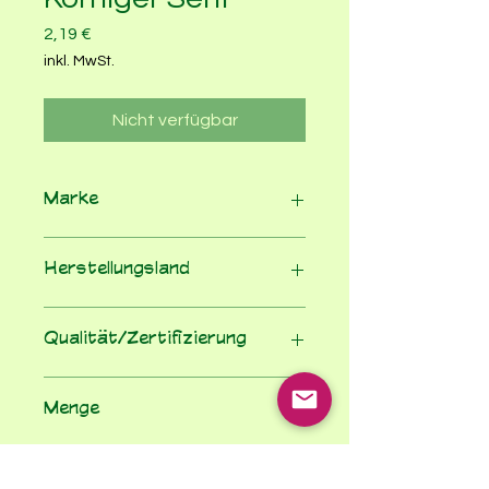
Preis
2,19 €
inkl. MwSt.
Nicht verfügbar
Marke
Byodo
Herstellungsland
Deutschland
Qualität/Zertifizierung
100% Bio nach EU-Öko-VO
Menge
125
Einheit