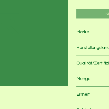
N
Marke
Erntesegen
Herstellungslan
Deutschland
Qualität/Zertifiz
100% Bio nach EU-
Menge
265
Einheit
g